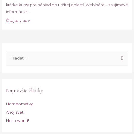
krátke kurzy pre náhľad do určitej oblasti. Webináre – zaujímavé
informácie …
Homeomatky
Čítajte viac »
H
ľ
a
d
a
Najnovšie články
ť
:
Homeomatky
Ahoj svet!
Hello world!