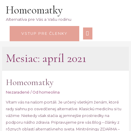
Homeomatky
Alternatíva pre Vás a Vašu rodinu
HLAVNÉ
VSTUP PRE ČLENKY
MENU
Mesiac:
apríl 2021
Homeomatky
Nezaradené
/ Od
homeolina
Vítam vás na našom portáli. Je určený všetkým ženám, ktoré
rady siahnu po osvedčenej alternatíve. Klasickú medicínu si tu
vážime. Niekedy však stačia aj jemnejšie prostriedky na
podporu nášho zdravia. Pripravujeme pre vás Blog – články z
rôznych oblastí alternatívneho sveta. Minitréningy ZDARMA –